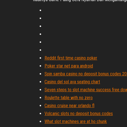
Reddit first time casino poker
Poker star net para android
Spin samba casino no deposit bonus codes 2
Casino del sol ava seating chart
Seven steps to slot machine success free do
Roulette table with no zero
Casino cruise near orlando fl
Volcanic slots no deposit bonus codes
What slot machines are at ho chunk