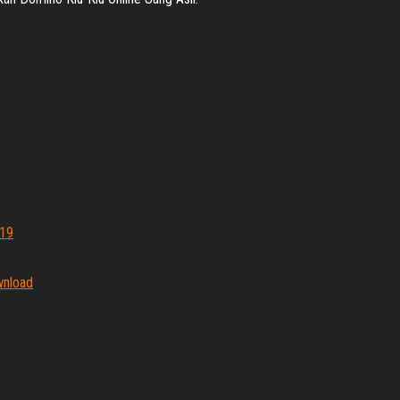
019
wnload